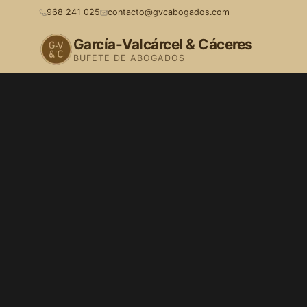
968 241 025
contacto@gvcabogados.com
García-Valcárcel & Cáceres
BUFETE DE ABOGADOS