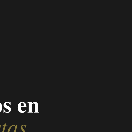
s en
tas