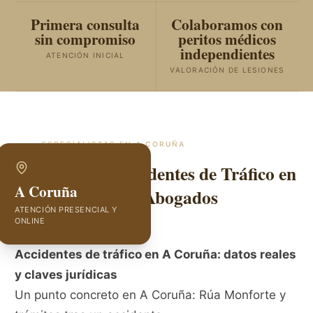
Primera consulta
Colaboramos con
sin compromiso
peritos médicos
independientes
ATENCIÓN INICIAL
VALORACIÓN DE LESIONES
ESPECIALISTAS EN
A CORUÑA
Abogados de Accidentes de Tráfico en
A Coruña
A Coruña | GVC Abogados
ATENCIÓN PRESENCIAL Y
ONLINE
Accidentes de tráfico en A Coruña: datos reales
y claves jurídicas
Un punto concreto en A Coruña: Rúa Monforte y