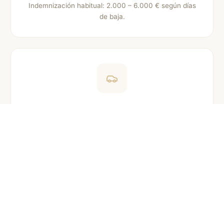
Indemnización habitual: 2.000 – 6.000 € según días
de baja.
Colisiones laterales
Traumatismos torácicos y contusiones en
extremidades. Indemnización estimada: 1.500 –
5.000 € en función de la gravedad.