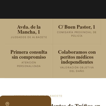
Avda. de la
C/ Buen Pastor, 1
Mancha, 1
COMISARÍA PROVINCIAL DE
POLICÍA
JUZGADOS DE ALBACETE
Primera consulta
Colaboramos con
sin compromiso
peritos médicos
independientes
ATENCIÓN
PERSONALIZADA
VALORACIÓN OBJETIVA
DEL DAÑO
ESPECIALISTAS EN
ALBACETE
Abogados de Accidentes de Tráfico en