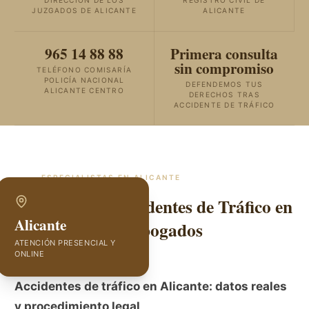
DIRECCIÓN DE LOS
REGISTRO CIVIL DE
JUZGADOS DE ALICANTE
ALICANTE
965 14 88 88
Primera consulta
sin compromiso
TELÉFONO COMISARÍA
POLICÍA NACIONAL
DEFENDEMOS TUS
ALICANTE CENTRO
DERECHOS TRAS
ACCIDENTE DE TRÁFICO
ESPECIALISTAS EN
ALICANTE
Abogados de Accidentes de Tráfico en
Alicante
Alicante | GVC Abogados
ATENCIÓN PRESENCIAL Y
ONLINE
Accidentes de tráfico en Alicante: datos reales
y procedimiento legal