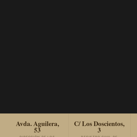
Avda. Aguilera,
C/ Los Doscientos,
53
3