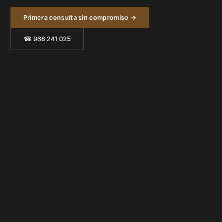
Primera consulta sin compromiso →
☎ 968 241 025