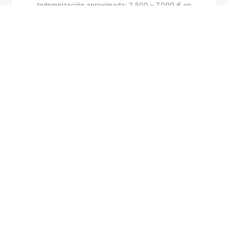
Indemnización aproximada: 2.500 – 7.000 € en
función de secuelas y recuperación.
Atropellos
Lesiones en piernas y traumatismos varios.
Indemnización: 4.000 – 15.000 € según gravedad y
tiempo de curación.