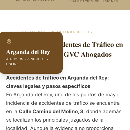
VALORACIÓN DE LESIONES
ESPECIALISTAS EN
ARGANDA DEL REY
Abogados de Accidentes de Tráfico en
Arganda del Rey
Arganda del Rey | GVC Abogados
ATENCIÓN PRESENCIAL Y
ONLINE
Accidentes de tráfico en Arganda del Rey:
claves legales y pasos específicos
En Arganda del Rey, uno de los puntos de mayor
incidencia de accidentes de tráfico se encuentra
en la
Calle Camino del Molino, 3
, donde además
se localizan los principales juzgados de la
localidad. Aunque la evidencia no proporciona