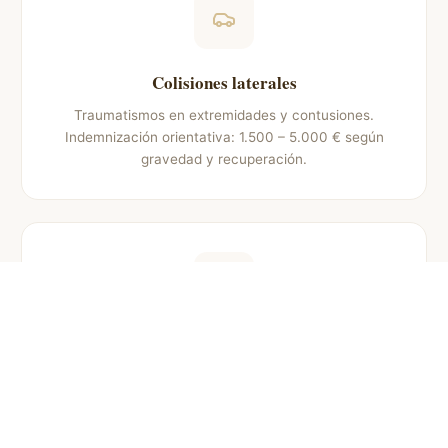
Colisiones laterales
Traumatismos en extremidades y contusiones.
Indemnización orientativa: 1.500 – 5.000 € según
gravedad y recuperación.
Atropellos
Fracturas y lesiones en piernas y cabeza.
Indemnización: 4.000 – 25.000 € dependiendo de
secuelas y tiempo de baja.