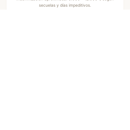
secuelas y días impeditivos.
Accidentes de moto
Fracturas y abrasiones frecuentes. Indemnización
típica: 3.500 – 15.000 € según lesiones y tiempo de
baja.