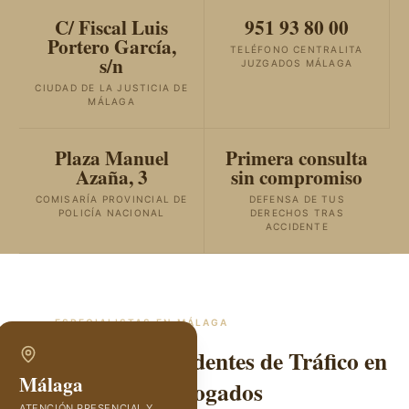
C/ Fiscal Luis
951 93 80 00
Portero García,
TELÉFONO CENTRALITA
s/n
JUZGADOS MÁLAGA
CIUDAD DE LA JUSTICIA DE
MÁLAGA
Plaza Manuel
Primera consulta
Azaña, 3
sin compromiso
COMISARÍA PROVINCIAL DE
DEFENSA DE TUS
POLICÍA NACIONAL
DERECHOS TRAS
ACCIDENTE
ESPECIALISTAS EN
MÁLAGA
Abogados de Accidentes de Tráfico en
Málaga
Málaga | GVC Abogados
ATENCIÓN PRESENCIAL Y