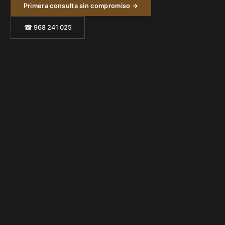
Primera consulta sin compromiso →
☎ 968 241 025