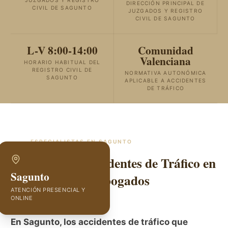
JUZGADOS Y REGISTRO
DIRECCIÓN PRINCIPAL DE
CIVIL DE SAGUNTO
JUZGADOS Y REGISTRO
CIVIL DE SAGUNTO
L-V 8:00-14:00
Comunidad
Valenciana
HORARIO HABITUAL DEL
REGISTRO CIVIL DE
NORMATIVA AUTONÓMICA
SAGUNTO
APLICABLE A ACCIDENTES
DE TRÁFICO
ESPECIALISTAS EN
SAGUNTO
Abogados de Accidentes de Tráfico en
Sagunto
Sagunto | GVC Abogados
ATENCIÓN PRESENCIAL Y
ONLINE
En Sagunto, los accidentes de tráfico que