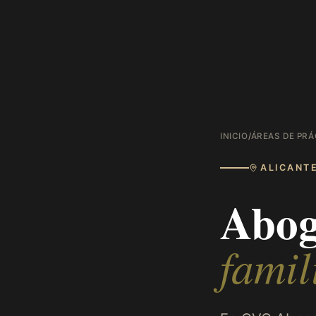
INICIO
/
ÁREAS DE PRÁ
ALICANT
Abog
famil