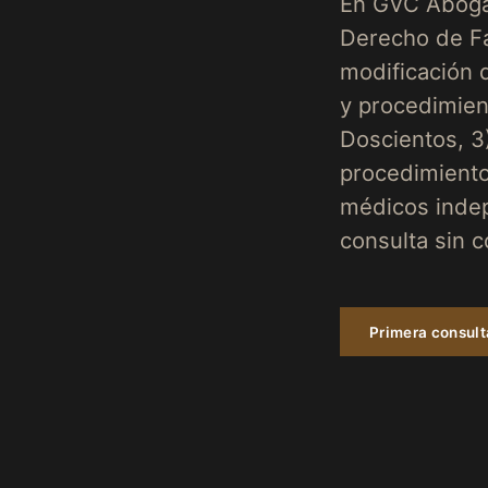
En GVC Abogad
Derecho de Fa
modificación 
y procedimient
Doscientos, 3
procedimiento
médicos indep
consulta sin 
Primera consul