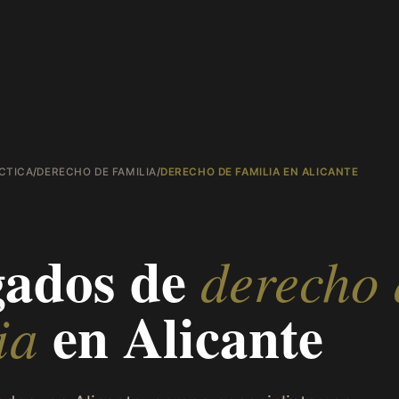
CTICA
/
DERECHO DE FAMILIA
/
DERECHO DE FAMILIA EN ALICANTE
E
ados de
derecho 
en
Alicante
ia