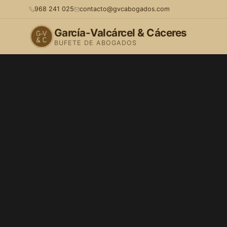
968 241 025
contacto@gvcabogados.com
García-Valcárcel & Cáceres
BUFETE DE ABOGADOS