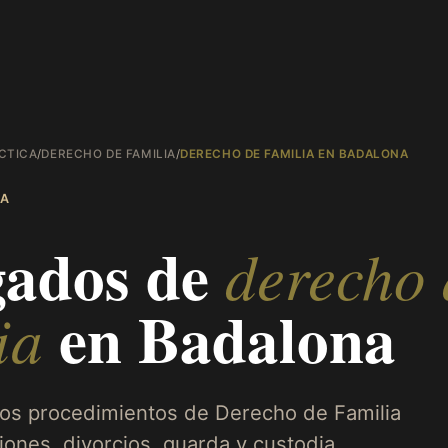
CTICA
/
DERECHO DE FAMILIA
/
DERECHO DE FAMILIA EN BADALONA
A
ados de
derecho 
en
Badalona
ia
los procedimientos de Derecho de Familia
ones, divorcios, guarda y custodia,