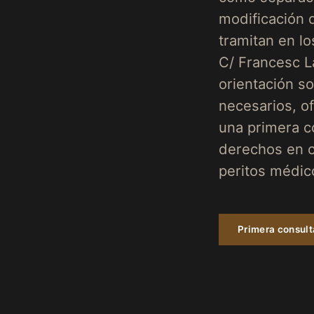
modificación 
tramitan en l
C/ Francesc La
orientación s
necesarios, o
una primera c
derechos en c
peritos médico
Primera consul