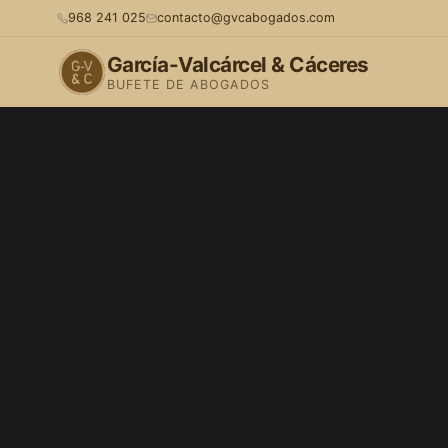
968 241 025
contacto@gvcabogados.com
García-Valcárcel & Cáceres
BUFETE DE ABOGADOS