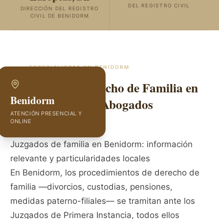
DEL REGISTRO CIVIL
DIRECCIÓN DEL REGISTRO
CIVIL DE BENIDORM
ESPECIALISTAS EN
BENIDORM
Abogados de Derecho de Familia en
Benidorm
Benidorm | GVC Abogados
ATENCIÓN PRESENCIAL Y
ONLINE
Juzgados de familia en Benidorm: información
relevante y particularidades locales
En Benidorm, los procedimientos de derecho de
familia —divorcios, custodias, pensiones,
medidas paterno-filiales— se tramitan ante los
Juzgados de Primera Instancia, todos ellos