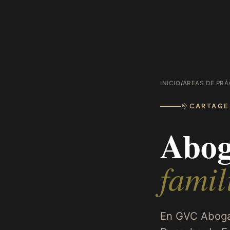
INICIO
/
ÁREAS DE PRÁ
CARTAGE
Abog
famil
En GVC Aboga