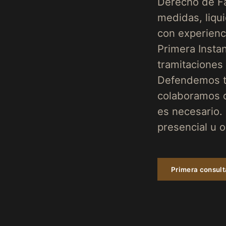
Derecho de Fa
medidas, liqu
con experienc
Primera Insta
tramitaciones 
Defendemos tu
colaboramos 
es necesario. 
presencial u o
Primera consul