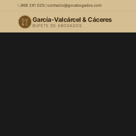
968 241 025
contacto@gvcabogados.com
García-Valcárcel & Cáceres
BUFETE DE ABOGADOS