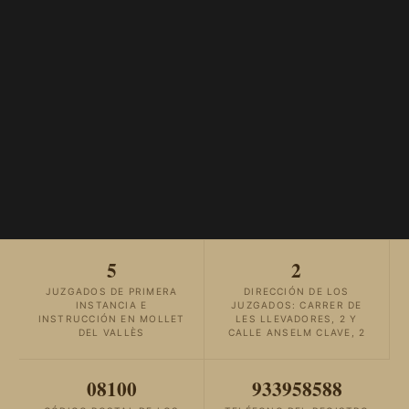
5
2
JUZGADOS DE PRIMERA
DIRECCIÓN DE LOS
INSTANCIA E
JUZGADOS: CARRER DE
INSTRUCCIÓN EN MOLLET
LES LLEVADORES, 2 Y
DEL VALLÈS
CALLE ANSELM CLAVE, 2
08100
933958588