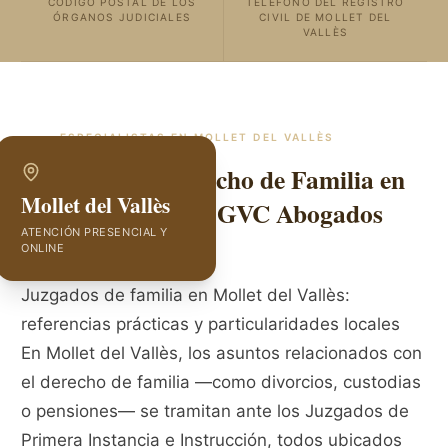
CÓDIGO POSTAL DE LOS
TELÉFONO DEL REGISTRO
ÓRGANOS JUDICIALES
CIVIL DE MOLLET DEL
VALLÈS
ESPECIALISTAS EN
MOLLET DEL VALLÈS
Abogados de Derecho de Familia en
Mollet del Vallès
Mollet del Vallès | GVC Abogados
ATENCIÓN PRESENCIAL Y
ONLINE
Juzgados de familia en Mollet del Vallès:
referencias prácticas y particularidades locales
En Mollet del Vallès, los asuntos relacionados con
el derecho de familia —como divorcios, custodias
o pensiones— se tramitan ante los Juzgados de
Primera Instancia e Instrucción, todos ubicados