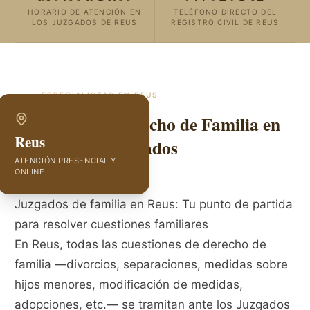
HORARIO DE ATENCIÓN EN
TELÉFONO DIRECTO DEL
LOS JUZGADOS DE REUS
REGISTRO CIVIL DE REUS
ESPECIALISTAS EN
REUS
Abogados de Derecho de Familia en
Reus
Reus | GVC Abogados
ATENCIÓN PRESENCIAL Y
ONLINE
Juzgados de familia en Reus: Tu punto de partida
para resolver cuestiones familiares
En Reus, todas las cuestiones de derecho de
familia —divorcios, separaciones, medidas sobre
hijos menores, modificación de medidas,
adopciones, etc.— se tramitan ante los Juzgados