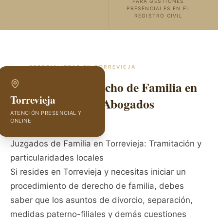
PARA GESTIONES
PRESENCIALES EN EL
REGISTRO CIVIL
ESPECIALISTAS EN
TORREVIEJA
Abogados de Derecho de Familia en
Torrevieja
Torrevieja | GVC Abogados
ATENCIÓN PRESENCIAL Y
ONLINE
Juzgados de Familia en Torrevieja: Tramitación y
particularidades locales
Si resides en Torrevieja y necesitas iniciar un
procedimiento de derecho de familia, debes
saber que los asuntos de divorcio, separación,
medidas paterno-filiales y demás cuestiones