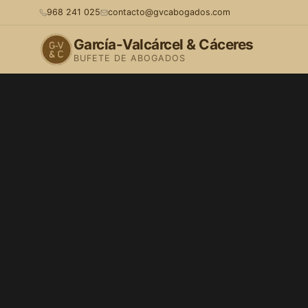
968 241 025
contacto@gvcabogados.com
García-Valcárcel & Cáceres
BUFETE DE ABOGADOS