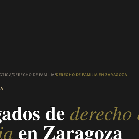
CTICA
/
DERECHO DE FAMILIA
/
DERECHO DE FAMILIA EN ZARAGOZA
ZA
ados de
derecho 
en
Zaragoza
ia