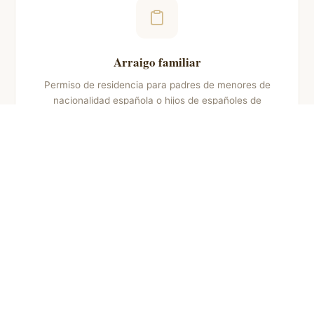
Arraigo familiar
Permiso de residencia para padres de menores de
nacionalidad española o hijos de españoles de
origen.
Arraigo laboral
Autorización para extranjeros que acrediten
relaciones laborales con un mínimo de 6 meses de
antigüedad.