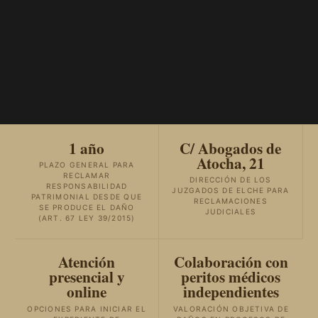
1 año
C/ Abogados de
Atocha, 21
PLAZO GENERAL PARA
RECLAMAR
DIRECCIÓN DE LOS
RESPONSABILIDAD
JUZGADOS DE ELCHE PARA
PATRIMONIAL DESDE QUE
RECLAMACIONES
SE PRODUCE EL DAÑO
JUDICIALES
(ART. 67 LEY 39/2015)
Atención
Colaboración con
presencial y
peritos médicos
online
independientes
OPCIONES PARA INICIAR EL
VALORACIÓN OBJETIVA DE