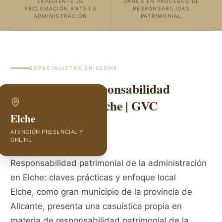
EXPEDIENTE DE
DAÑOS EN PROCESOS DE
RECLAMACIÓN ANTE LA
RESPONSABILIDAD
ADMINISTRACIÓN
PATRIMONIAL
ESPECIALISTAS EN
ELCHE
Abogados de Responsabilidad
Patrimonial en Elche | GVC
Elche
Abogados
ATENCIÓN PRESENCIAL Y
ONLINE
Responsabilidad patrimonial de la administración
en Elche: claves prácticas y enfoque local
Elche, como gran municipio de la provincia de
Alicante, presenta una casuística propia en
materia de responsabilidad patrimonial de la