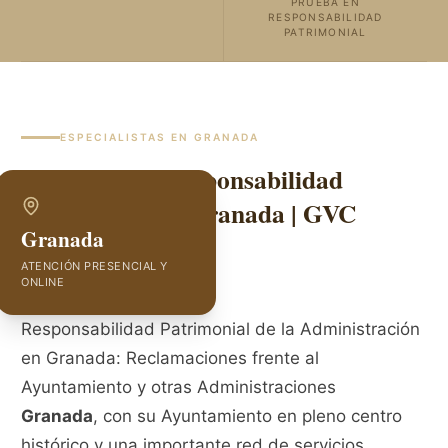
PRUEBA EN
RESPONSABILIDAD
PATRIMONIAL
ESPECIALISTAS EN
GRANADA
Abogados de Responsabilidad
Patrimonial en Granada | GVC
Granada
Abogados
ATENCIÓN PRESENCIAL Y
ONLINE
Responsabilidad Patrimonial de la Administración
en Granada: Reclamaciones frente al
Ayuntamiento y otras Administraciones
Granada
, con su Ayuntamiento en pleno centro
histórico y una importante red de servicios