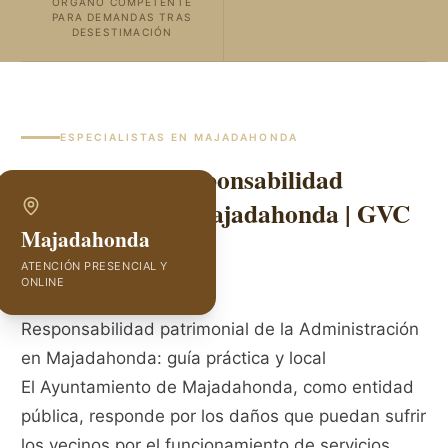
ÓRGANO COMPETENTE
PARA DEMANDAS TRAS
DESESTIMACIÓN
ESPECIALISTAS EN
MAJADAHONDA
Abogados de Responsabilidad
Patrimonial en Majadahonda | GVC
Majadahonda
Abogados
ATENCIÓN PRESENCIAL Y
ONLINE
Responsabilidad patrimonial de la Administración
en Majadahonda: guía práctica y local
El Ayuntamiento de Majadahonda, como entidad
pública, responde por los daños que puedan sufrir
los vecinos por el funcionamiento de servicios