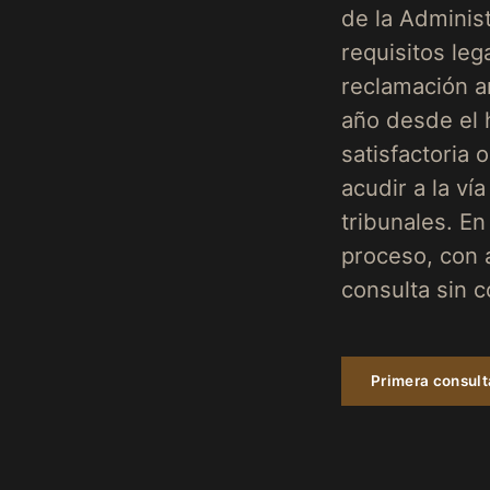
de la Adminis
requisitos leg
reclamación an
año desde el 
satisfactoria 
acudir a la ví
tribunales. E
proceso, con 
consulta sin 
Primera consul