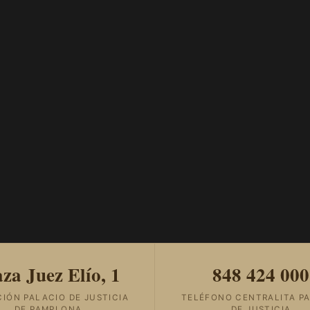
aza Juez Elío, 1
848 424 000
CIÓN PALACIO DE JUSTICIA
TELÉFONO CENTRALITA P
DE PAMPLONA
DE JUSTICIA