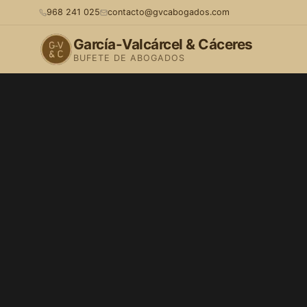
968 241 025
contacto@gvcabogados.com
García-Valcárcel & Cáceres
BUFETE DE ABOGADOS