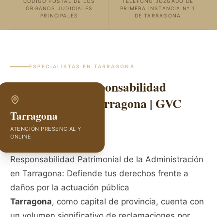
CÓDIGO POSTAL DE LOS
TELÉFONO JUZGADO DE
ÓRGANOS JUDICIALES
PRIMERA INSTANCIA Nº 1
PRINCIPALES
DE TARRAGONA
ESPECIALISTAS EN
TARRAGONA
Abogados de Responsabilidad
Patrimonial en Tarragona | GVC
Tarragona
Abogados
ATENCIÓN PRESENCIAL Y
ONLINE
Responsabilidad Patrimonial de la Administración
en Tarragona: Defiende tus derechos frente a
daños por la actuación pública
Tarragona
, como capital de provincia, cuenta con
un volumen significativo de reclamaciones por