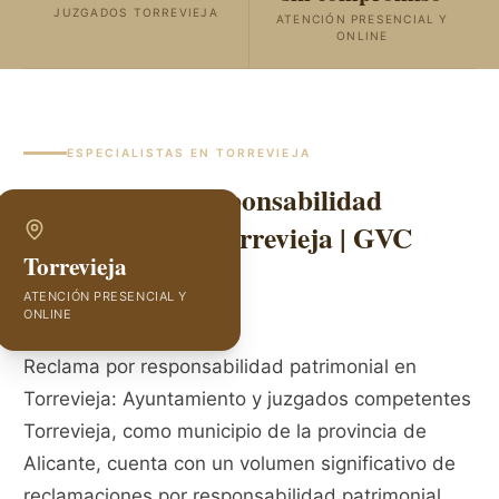
JUZGADOS TORREVIEJA
ATENCIÓN PRESENCIAL Y
ONLINE
ESPECIALISTAS EN
TORREVIEJA
Abogados de Responsabilidad
Patrimonial en Torrevieja | GVC
Torrevieja
Abogados
ATENCIÓN PRESENCIAL Y
ONLINE
Reclama por responsabilidad patrimonial en
Torrevieja: Ayuntamiento y juzgados competentes
Torrevieja, como municipio de la provincia de
Alicante, cuenta con un volumen significativo de
reclamaciones por responsabilidad patrimonial