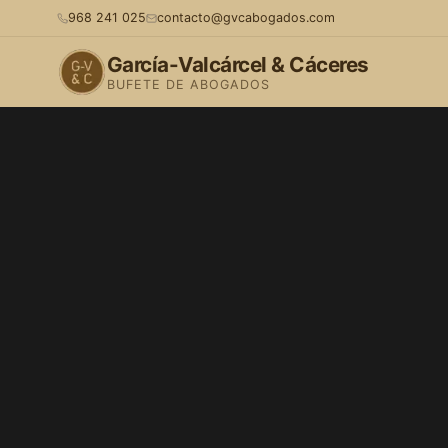
968 241 025
contacto@gvcabogados.com
García-Valcárcel & Cáceres
BUFETE DE ABOGADOS