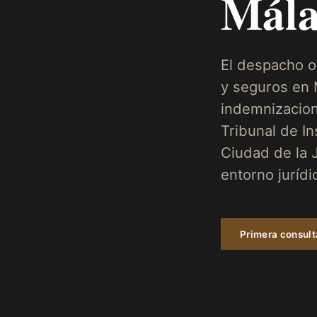
Mála
El despacho o
y seguros en 
indemnizacion
Tribunal de I
Ciudad de la J
entorno juríd
Primera consul