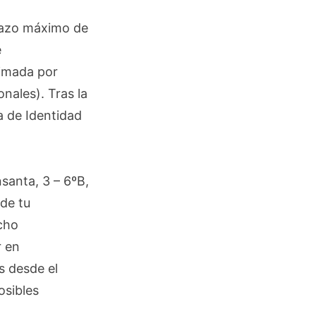
plazo máximo de
e
timada por
nales). Tras la
ta de Identidad
santa, 3 – 6ºB,
 de tu
cho
r en
s desde el
osibles