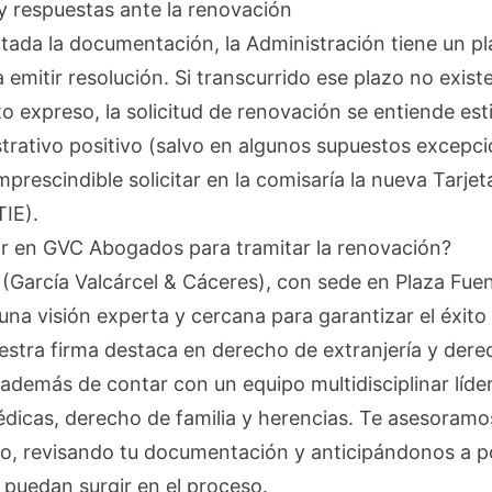
y respuestas ante la renovación
tada la documentación, la Administración tiene un 
 emitir resolución. Si transcurrido ese plazo no exist
 expreso, la solicitud de renovación se entiende es
strativo positivo (salvo en algunos supuestos excepcio
mprescindible solicitar en la comisaría la nueva Tarje
TIE).
ar en GVC Abogados para tramitar la renovación?
García Valcárcel & Cáceres), con sede en Plaza Fuen
una visión experta y cercana para garantizar el éxito
estra firma destaca en derecho de extranjería y dere
 además de contar con un equipo multidisciplinar líde
dicas, derecho de familia y herencias. Te asesoramo
, revisando tu documentación y anticipándonos a p
 puedan surgir en el proceso.