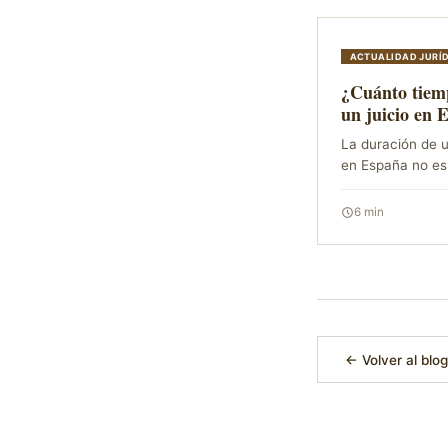
ACTUALIDAD JURÍ
¿Cuánto tiem
un juicio en 
La duración de u
en España no es 
para todos los c
depende del tipo
6
min
procedimiento, l
complejidad, las
periciales, los r
sobre todo, de l
trabajo del j...
← Volver al blog