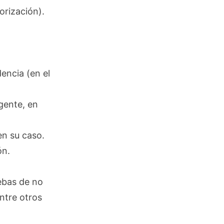
orización).
encia (en el
gente, en
en su caso.
ón.
uebas de no
entre otros