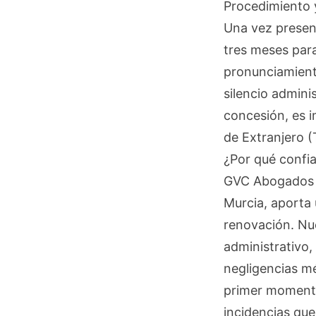
Procedimiento 
Una vez presen
tres meses para
pronunciamiento
silencio admini
concesión, es i
de Extranjero (
¿Por qué confi
GVC Abogados (
Murcia, aporta 
renovación. Nu
administrativo,
negligencias mé
primer momento
incidencias que