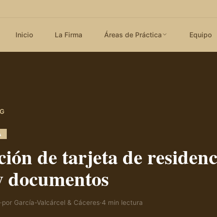
Inicio
La Firma
Áreas de Práctica
Equipo
OG
A
ión de tarjeta de residenc
 y documentos
·
por
García-Valcárcel & Cáceres
·
4
min lectura