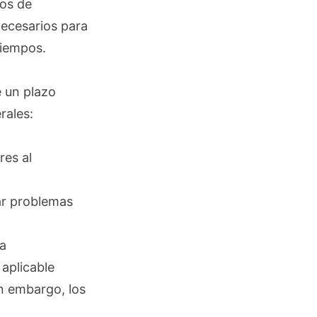
tos de
necesarios para
tiempos.
e un plazo
rales:
res al
ar problemas
ia
aplicable
in embargo, los