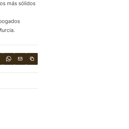
hos más sólidos
abogados
Murcia.