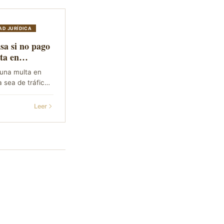
AD JURÍDICA
sa si no pago
ta en
?
una multa en
a sea de tráfico
 o municipal
ento de Murcia),
Leer
na el cobro por
tiva con
 intereses y
embargos.