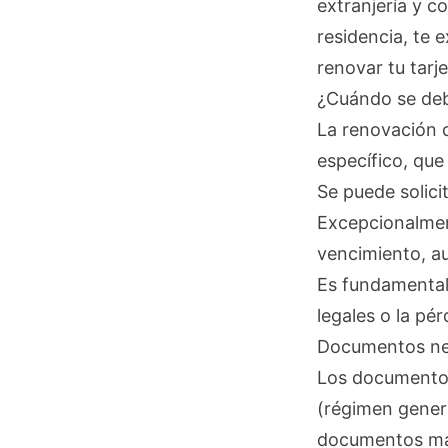
extranjería y c
residencia, te
renovar tu tarj
¿Cuándo se debe
La renovación d
específico, que
Se puede solici
Excepcionalment
vencimiento, a
Es fundamental
legales o la pé
Documentos nece
Los documentos
(régimen genera
documentos más