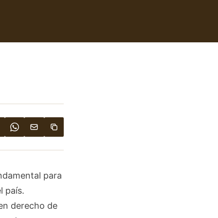
undamental para
l país.
 en derecho de