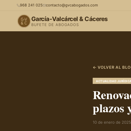
968 241 025
contacto@gvcabogados.com
García-Valcárcel & Cáceres
BUFETE DE ABOGADOS
← VOLVER AL BL
ACTUALIDAD JURÍDIC
Renovac
plazos
10 de enero de 2025