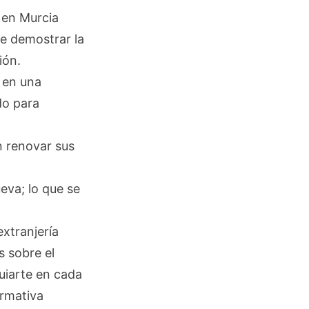
 en Murcia
be demostrar la
ión.
 en una
do para
n renovar sus
eva; lo que se
xtranjería
s sobre el
uiarte en cada
ormativa