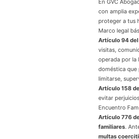
En GVC Abogado
con amplia expe
proteger a tus 
Marco legal bás
Artículo 94 del
visitas, comuni
operada por la 
doméstica que p
limitarse, supe
Artículo 158 de
evitar perjuici
Encuentro Fami
Artículo 776 de
familiares
. Ant
multas coercit