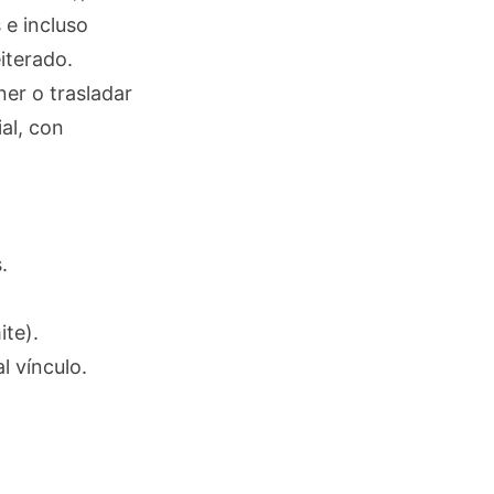
 e incluso
iterado.
ner o trasladar
ial, con
.
ite).
l vínculo.