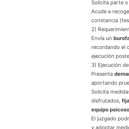
Solicita parte 
Acude a recoger
constancia (test
2) Requerimien
Envía un
burof
recordando el co
ejecución poste
3) Ejecución de
Presenta
deman
aportando prue
Solicita medida
disfrutados,
fi
equipo psicoso
El juzgado pod
y adoptar medid