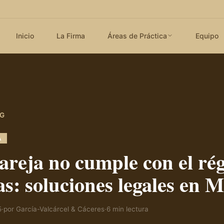
Inicio
La Firma
Áreas de Práctica
Equipo
OG
A
areja no cumple con el ré
tas: soluciones legales en 
5
·
por
García-Valcárcel & Cáceres
·
6
min lectura