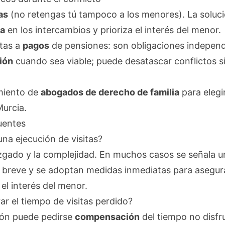
as
(no retengas tú tampoco a los menores). La solució
a
en los intercambios y prioriza el interés del menor.
itas a
pagos
de pensiones: son obligaciones independ
ión
cuando sea viable; puede desatascar conflictos sin
miento de
abogados de derecho de familia
para elegir
Murcia.
uentes
na ejecución de visitas?
zgado y la complejidad. En muchos casos se señala u
breve y se adoptan medidas inmediatas para asegura
el interés del menor.
r el tiempo de visitas perdido?
ción puede pedirse
compensación
del tiempo no disf