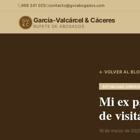
968 241 025
contacto@gvcabogados.com
García-Valcárcel & Cáceres
BUFETE DE ABOGADOS
← VOLVER AL BL
ACTUALIDAD JURÍDIC
Mi ex p
de visi
18 de marzo de 202