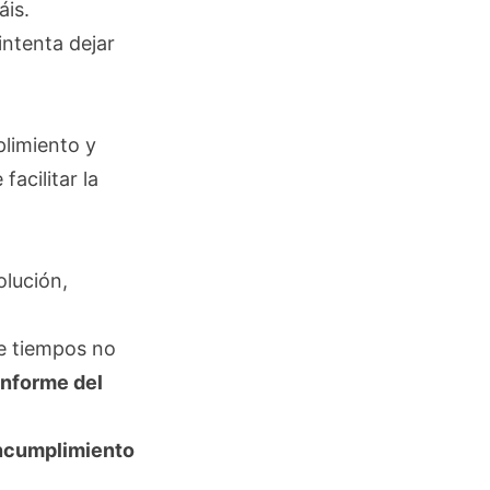
áis.
intenta dejar
limiento y
facilitar la
olución,
 tiempos no
informe del
incumplimiento