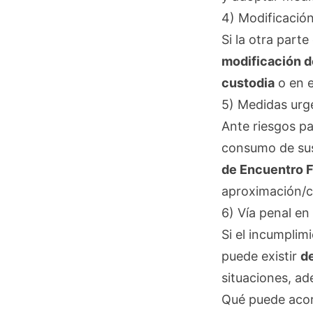
4) Modificación
Si la otra part
modificación 
custodia
o en 
5) Medidas urg
Ante riesgos pa
consumo de sust
de Encuentro F
aproximación/c
6) Vía penal e
Si el incumplim
puede existir
d
situaciones, ad
Qué puede acord