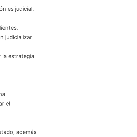
n es judicial.
ientes.
 judicializar
 la estrategia
na
r el
rutado, además