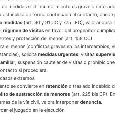
 de medidas si el incumplimiento es grave o reiterad
e obstaculiza de forma continuada el contacto, puede
de medidas
(art. 90 y 91 CC y 775 LEC), valorándose 
el
régimen de visitas
en favor del progenitor cumplido
entes y protección del menor (art. 158 CC)
ra el menor (conflictos graves en los intercambios, v
ancias), solicita
medidas urgentes
: visitas
supervi
amiliar
, suspensión cautelar de visitas o prohibicion
ontacto si procediera.
n casos extremos
iento se convierte en
retención
o traslado indebido d
elito de sustracción de menores
(art. 225 bis CP). E
emás de la vía civil, valora interponer
denuncia
.
ar el juzgado en la ejecución