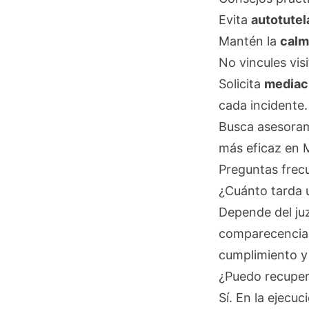
Evita
autotutel
Mantén la
calm
No vincules vis
Solicita
mediac
cada incidente.
Busca asesora
más eficaz en 
Preguntas frec
¿Cuánto tarda u
Depende del ju
comparecencia 
cumplimiento y 
¿Puedo recupera
Sí. En la ejecu