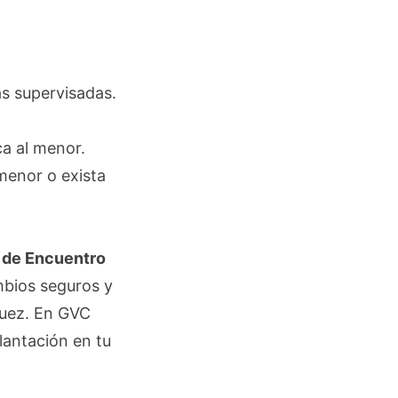
as supervisadas.
ca al menor.
menor o exista
 de Encuentro
mbios seguros y
 juez. En GVC
lantación en tu