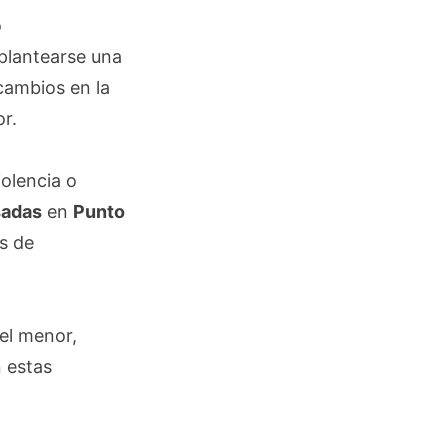
o
 plantearse una
cambios en la
r.
iolencia o
sadas
en
Punto
es de
el menor,
n estas