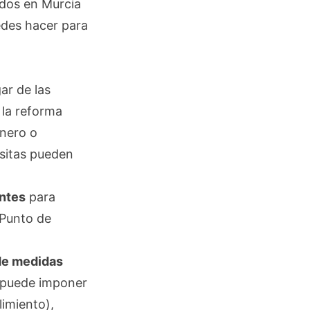
dos en Murcia
edes hacer para
ar de las
 la reforma
énero o
isitas pueden
ntes
para
 Punto de
de medidas
o puede imponer
imiento),