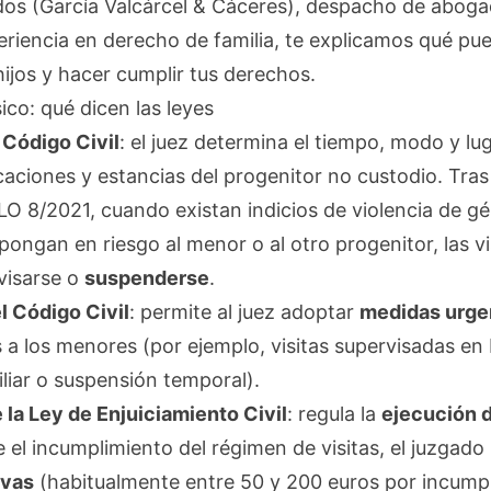
s (García Valcárcel & Cáceres), despacho de aboga
riencia en derecho de familia, te explicamos qué pu
hijos y hacer cumplir tus derechos.
ico: qué dicen las leyes
 Código Civil
: el juez determina el tiempo, modo y lug
caciones y estancias del progenitor no custodio. Tras
LO 8/2021, cuando existan indicios de violencia de g
ongan en riesgo al menor o al otro progenitor, las v
rvisarse o
suspenderse
.
l Código Civil
: permite al juez adoptar
medidas urge
os a los menores (por ejemplo, visitas supervisadas en
liar o suspensión temporal).
 la Ley de Enjuiciamiento Civil
: regula la
ejecución 
e el incumplimiento del régimen de visitas, el juzgad
ivas
(habitualmente entre 50 y 200 euros por incumpl