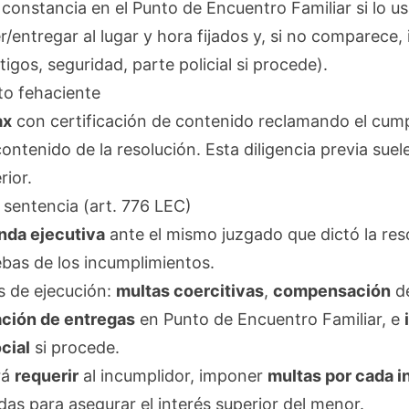
o constancia en el Punto de Encuentro Familiar si lo us
/entregar al lugar y hora fijados y, si no comparece, 
igos, seguridad, parte policial si procede).
to fehaciente
ax
con certificación de contenido reclamando el cump
ntenido de la resolución. Esta diligencia previa suele 
rior.
 sentencia (art. 776 LEC)
da ejecutiva
ante el mismo juzgado que dictó la res
bas de los incumplimientos.
s de ejecución:
multas coercitivas
,
compensación
de
jación de entregas
en Punto de Encuentro Familiar, e
cial
si procede.
rá
requerir
al incumplidor, imponer
multas por cada 
as para asegurar el interés superior del menor.