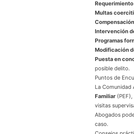
Requerimiento
Multas coercit
Compensació
Intervención d
Programas for
Modificación 
Puesta en cono
posible delito.
Puntos de Encu
La Comunidad 
Familiar
(PEF), 
visitas supervi
Abogados podemo
caso.
Consejos prácti