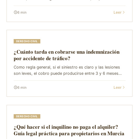
plazos legales y apoyarte en un equipo con experiencia. En
GVC Abogados (García Valcárc...
Leer
6
min
DERECHO CIVIL
¿Cuánto tarda en cobrarse una indemnización
por accidente de tráfico?
Como regla general, si el siniestro es claro y las lesiones
son leves, el cobro puede producirse entre 3 y 6 meses
desde la reclamación formal a la aseguradora. En lesiones
moderadas o graves, o cuand...
Leer
6
min
DERECHO CIVIL
¿Qué hacer si el inquilino no paga el alquiler?
Guía legal práctica para propietarios en Murcia