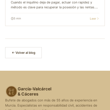
Cuando el inquilino deja de pagar, actuar con rapidez y
método es clave para recuperar la posesión y las rentas.
En GVC Abogados (García Valcárcel & Cáceres), despacho
con sede en Murcia, te acompañam...
Leer
5
min
← Volver al blog
García-Valcárcel
& Cáceres
Bufete de abogados con más de 55 años de experiencia en
Murcia. Especialistas en responsabilidad civil, accidentes de