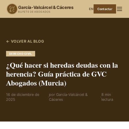
García-Valcárcel & Cáceres
EN
Contactar
BUFETE DE ABOGADOS
← VOLVER AL BLOG
DERECHO CIVIL
¿Qué hacer si heredas deudas con la
herencia? Guía práctica de GVC
Abogados (Murcia)
16 de diciembre de
por
García-Valcárcel &
8
min
·
·
2025
Cáceres
lectura