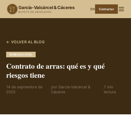
García-Valcárcel & Cáceres
EN
Contactar
BUFETE DE ABOGADOS
← VOLVER AL BLOG
DERECHO CIVIL
Contrato de arras: qué es y qué
riesgos tiene
14 de septiembre de
por
García-Valcárcel &
7
min
·
·
2025
Cáceres
lectura