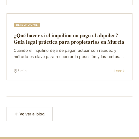
DERECHO CIVIL
¿Qué hacer si el inquilino no paga el alquiler?
Guía legal práctica para propietarios en Murcia
Cuando el inquilino deja de pagar, actuar con rapidez y
método es clave para recuperar la posesión y las rentas.
En GVC Abogados (García Valcárcel & Cáceres), despacho
con sede en Murcia, te acompañam...
Leer
5
min
← Volver al blog