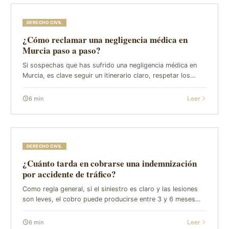
DERECHO CIVIL
¿Cómo reclamar una negligencia médica en
Murcia paso a paso?
Si sospechas que has sufrido una negligencia médica en
Murcia, es clave seguir un itinerario claro, respetar los
plazos legales y apoyarte en un equipo con experiencia. En
GVC Abogados (García Valcárc...
Leer
6
min
DERECHO CIVIL
¿Cuánto tarda en cobrarse una indemnización
por accidente de tráfico?
Como regla general, si el siniestro es claro y las lesiones
son leves, el cobro puede producirse entre 3 y 6 meses
desde la reclamación formal a la aseguradora. En lesiones
moderadas o graves, o cuand...
Leer
6
min